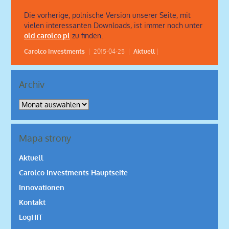
Die vorherige, polnische Version unserer Seite, mit
vielen interessanten Downloads, ist immer noch unter
old.carolco.pl
zu finden.
Carolco Investments
|
2015-04-25
|
Aktuell
|
Archiv
Archiv
Mapa strony
Aktuell
Carolco Investments Hauptseite
Innovationen
Kontakt
LogHIT