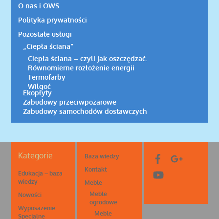
O nas i OWS
Polityka prywatności
Pozostałe usługi
„Ciepła ściana”
Ciepła ściana – czyli jak oszczędzać.
Równomierne rozłożenie energii
Termofarby
Wilgoć
Ekopłyty
Zabudowy przeciwpożarowe
Zabudowy samochodów dostawczych
Kategorie
Baza wiedzy
Kontakt
Edukacja – baza
wiedzy
Meble
Meble
Nowości
ogrodowe
Wyposażenie
Meble
Specjalne