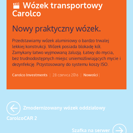
Wózek transportowy
Carolco
Nowy praktyczny wózek.
Przedstawiamy wózek aluminiowy o bardzo trwalej
lekkiej konstrukcji. Wózek posiada blokadę kół.
Zamykany łatwo wyjmowaną żaluzją. Łatwy do mycia,
bez trudnodostępnych miejsc uniemożliwiających mycie i
dezynfekcję. Przystosowany do systemu koszy ISO.
Carolco Investments
|
28 czerwca 2016
|
Nowości
|
Zmodernizowany wózek oddziałowy
CarolcoCAR 2
Szafka na serwer