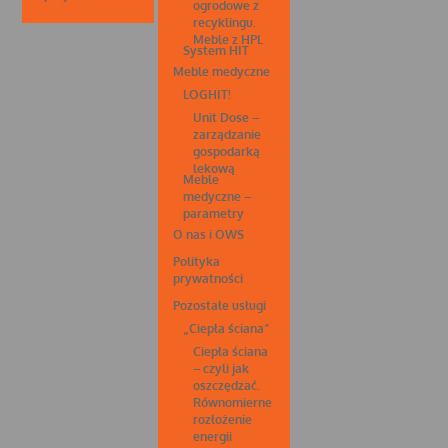
ogrodowe z
recyklingu.
Meble z HPL
System HIT
Meble medyczne
LOGHIT!
Unit Dose –
zarządzanie
gospodarką
lekową
Meble
medyczne –
parametry
O nas i OWS
Polityka
prywatności
Pozostałe usługi
„Ciepła ściana”
Ciepła ściana
– czyli jak
oszczędzać.
Równomierne
rozłożenie
energii