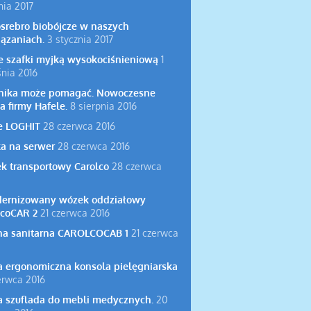
nia 2017
srebro biobójcze w naszych
iązaniach.
3 stycznia 2017
e szafki myjką wysokociśnieniową
1
nia 2016
nika może pomagać. Nowoczesne
a firmy Hafele.
8 sierpnia 2016
e LOGHIT
28 czerwca 2016
ka na serwer
28 czerwca 2016
k transportowy Carolco
28 czerwca
ernizowany wózek oddziałowy
lcoCAR 2
21 czerwca 2016
na sanitarna CAROLCOCAB 1
21 czerwca
 ergonomiczna konsola pielęgniarska
erwca 2016
 szuflada do mebli medycznych.
20