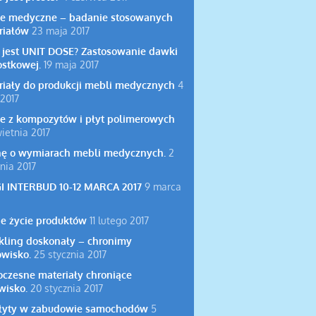
e medyczne – badanie stosowanych
riałów
23 maja 2017
o jest UNIT DOSE? Zastosowanie dawki
ostkowej.
19 maja 2017
riały do produkcji mebli medycznych
4
2017
e z kompozytów i płyt polimerowych
ietnia 2017
hę o wymiarach mebli medycznych.
2
nia 2017
I INTERBUD 10-12 MARCA 2017
9 marca
ie życie produktów
11 lutego 2017
kling doskonały – chronimy
owisko.
25 stycznia 2017
czesne materiały chroniące
wisko.
20 stycznia 2017
łyty w zabudowie samochodów
5