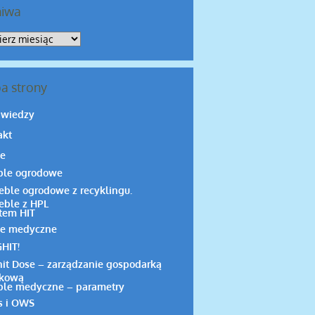
hiwa
iwa
a strony
 wiedzy
akt
e
le ogrodowe
ble ogrodowe z recyklingu.
ble z HPL
tem HIT
e medyczne
HIT!
it Dose – zarządzanie gospodarką
ekową
le medyczne – parametry
s i OWS