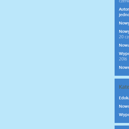
czerw
Auto
jedn
Nowy
Nowy
20 cz
Nowa
Wypo
2016
Nowe
Kate
Eduk
Nowo
Wypo