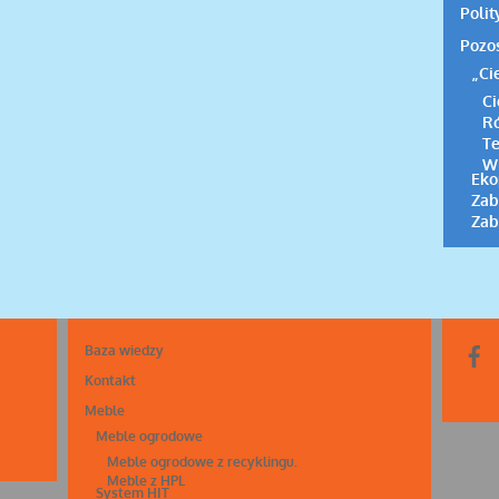
Polit
Pozos
„Ci
Ci
Ró
T
W
Eko
Zab
Zab
Baza wiedzy
Kontakt
Meble
Meble ogrodowe
Meble ogrodowe z recyklingu.
Meble z HPL
System HIT