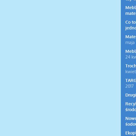
Mebl
mate
Co t
jedn
Mate
maja 
Mebl
24 kw
Troc
kwiet
TARG
2017
Drug
Recy
środ
Nowo
śodo
Ekop