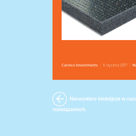
Carolco Investments
|
5 stycznia 2017
|
N
Nanosrebro biobójcze w nas
rozwiązaniach.