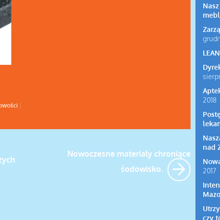
Nasz
mebl
Zarz
grudn
LEA
Dyre
sierp
Aptek
2018
owości
|
Post
leka
Nasza
nad Z
Nowoczesne materiały chroniące
zych
Nowa
śodowisko.
2017
Inte
Mazo
Utrzy
czy t