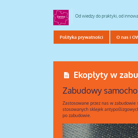
Od wiedzy do praktyki, od innow
Polityka prywatności
O nas i O
Ekopłyty w za
Zabudowy samocho
Zastosowane przez nas w zabudowie 
stosowanych sklejek antypoślizgowyc
po zabudowie.