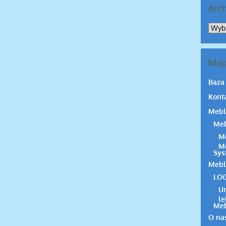
Arc
Arch
Map
Baza
Kont
Mebl
Meb
Me
Me
Sys
Mebl
LOG
Un
l
Meb
O na