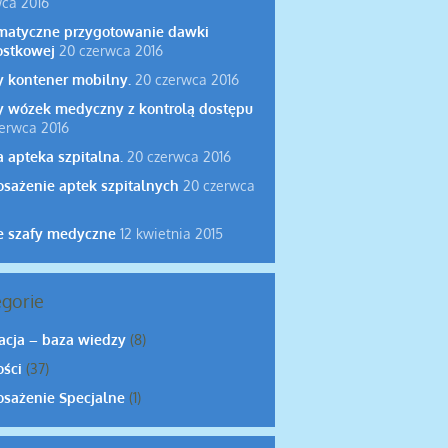
ca 2016
matyczne przygotowanie dawki
ostkowej
20 czerwca 2016
 kontener mobilny.
20 czerwca 2016
 wózek medyczny z kontrolą dostępu
erwca 2016
 apteka szpitalna.
20 czerwca 2016
sażenie aptek szpitalnych
20 czerwca
 szafy medyczne
12 kwietnia 2015
gorie
acja – baza wiedzy
(8)
ści
(37)
sażenie Specjalne
(1)