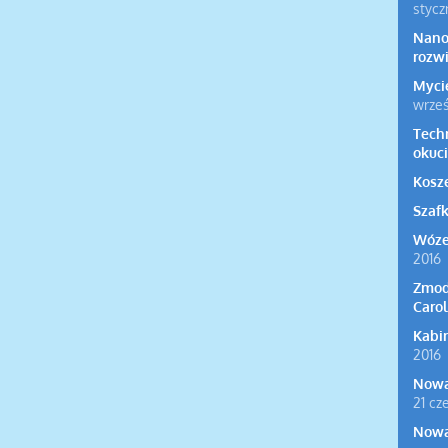
stycz
Nano
rozw
Myci
wrześ
Tech
okuci
Kosz
Szaf
Wóze
2016
Zmod
Caro
Kabi
2016
Nowa
21 cz
Nowa