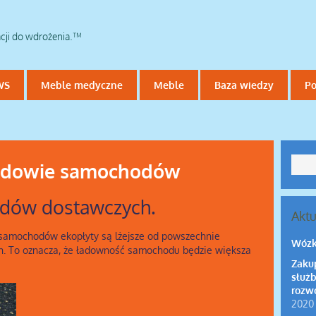
acji do wdrożenia.™
WS
Meble medyczne
Meble
Baza wiedzy
Po
budowie samochodów
dów dostawczych.
Aktu
samochodów ekopłyty są lżejsze od powszechnie
Wózk
h. To oznacza, że ładowność samochodu będzie większa
Zaku
służb
rozwo
2020