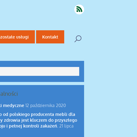
zostałe usługi
Kontakt
alności
i medyczne
12 października 2020
p od polskiego producenta mebli dla
y zdrowia jest kluczem do przyszłego
ju i pełnej kontroli zakażeń.
21 lipca