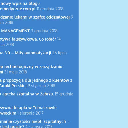
 nowy wpis na blogu
emedyczne.com.pl
11 grudnia 2018
ądzanie lekami w szafce oddziałowej
9
ia 2018
N MANAGEMENT
3 grudnia 2018
ktywa fałszywkowa. Co robić?
14
nia 2018
a 3.0 – Mity automatyzacji
26 lipca
ęp technologiczny w zarządzaniu
mi
31 maja 2018
 propozycja dla jednego z klientów z
atoki Perskiej
9 stycznia 2018
 apteka szpitalna w Zabrzu.
15 grudnia
nsywna terapia w Tomaszowie
wieckim
1 sierpnia 2017
manie czystości mebli szpitalnych –
o jest proste?
4 czerwca 2017