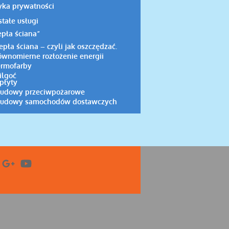
yka prywatności
tałe usługi
epła ściana”
epła ściana – czyli jak oszczędzać.
wnomierne rozłożenie energii
ermofarby
ilgoć
płyty
udowy przeciwpożarowe
udowy samochodów dostawczych