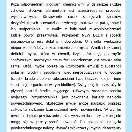
Poza odpowiednimi środkami chemicznymi w dzisiejszej służbie
zdrowia istotnym elementem jest przestrzeganie procedur
wykonawczych. Stosowanie coraz silniejszych środków
dezynfekujących prowadzi do szybszego mutowania patogenów i
ich uodpornienia. Tę walkę z kulturami mikrobiologicznymi
ludzie powoli przegrywają. Przypadek NEW DELHI i sposób
postępowania jest dobitnym dowodem. U źródła większości
nieporozumień leży niezrozumienie celu mycia. Wynika to z samej
definicji mycia, która w chemii, fizyce, farmacji, przemyśle
spożywczym, medycynie czy w życiu codziennym jest zawsze taka
sama. Otóż, mycie polega na utworzeniu emulsji z substancji
polarnej (wody) i niepolarnej więc nierozpuszczalnej w wodzie
(cząstki brudu zlepione substancjami typu tłuszcze, oleje i inne
substancje organiczne w tym biofilmy). Osiąga się to przez użycie
płynnej postaci środka myjącego. Głównym zadaniem środka
myjącego (rozpuszczalnika) jest pokonanie bariery napięcia
powierzchniowego. Skuteczne mycie może nastąpić poprzez
całkowite zwilżenie (zamoczenie) mytej powierzchni. W wyniku
mycia następuje przekazanie zanieczyszczeń do cieczy, z której nie
mogą się w prosty sposób uwolnić. Do pokonania napięcia
powierzchniowego należy używać zmiękczaczy (mydło, detergenty