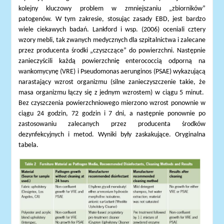
kolejny kluczowy problem w zmniejszaniu „zbiorników”
patogenów. W tym zakresie, stosując zasady EBD, jest bardzo
wiele ciekawych badań. Lankford i wsp. (2006) oceniali cztery
wzory mebli, tak zwanych medycznych dla szpitalnictwa i zalecane
przez producenta środki „czyszczące” do powierzchni. Następnie
zanieczyścili każdą powierzchnię enterococcią odporną na
wankomycynę (VRE) i Pseudomonas aerunginos (PSAE) wykazującą
narastający wzrost organizmu (silne zanieczyszczenie takie, że
masa organizmu łączy się z jednym wzrostem) w ciągu 5 minut.
Bez czyszczenia powierzchniowego mierzono wzrost ponownie w
ciągu 24 godzin, 72 godzin i 7 dni, a następnie ponownie po
zastosowaniu zalecanych przez producenta środków
dezynfekcyjnych i metod. Wyniki były zaskakujące. Oryginalna
tabela.