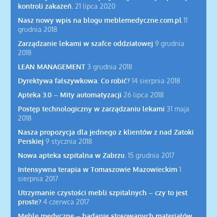
kontroli zakażeń.
21 lipca 2020
Nasz nowy wpis na blogu meblemedyczne.com.pl
11
grudnia 2018
Zarządzanie lekami w szafce oddziałowej
9 grudnia
2018
LEAN MANAGEMENT
3 grudnia 2018
Dyrektywa fałszywkowa. Co robić?
14 sierpnia 2018
Apteka 3.0 – Mity automatyzacji
26 lipca 2018
Postęp technologiczny w zarządzaniu lekami
31 maja
2018
Nasza propozycja dla jednego z klientów z nad Zatoki
Perskiej
9 stycznia 2018
Nowa apteka szpitalna w Zabrzu.
15 grudnia 2017
Intensywna terapia w Tomaszowie Mazowieckim
1
sierpnia 2017
Utrzymanie czystości mebli szpitalnych – czy to jest
proste?
4 czerwca 2017
Meble medyczne – badanie stosowanych materiałów