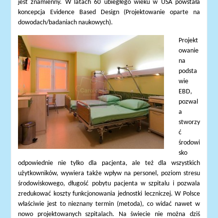
jest znamienny. W latach 60 ubiegłego wieku w USA powstała
koncepcja Evidence Based Design (Projektowanie oparte na
dowodach/badaniach naukowych).
Projekt
owanie
na
podsta
wie
EBD,
pozwal
a
stworzy
ć
środowi
sko
odpowiednie nie tylko dla pacjenta, ale też dla wszystkich
użytkowników, wywiera także wpływ na personel, poziom stresu
środowiskowego, długość pobytu pacjenta w szpitalu i pozwala
zredukować koszty funkcjonowania jednostki leczniczej. W Polsce
właściwie jest to nieznany termin (metoda), co widać nawet w
nowo projektowanych szpitalach. Na świecie nie można dziś