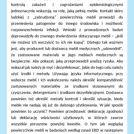
kontrolą zakażeń i zagrożeniami epidemiologicznymi
jednoznacznie wskazują na rolę, jaką pełnią meble. Kontakt skóry
ludzkiej z „zabrudzoną” powierzchnią mebli prowadzi do
przeniesienia patogenów do innego środowiska i możliwość
rozpowszechnienia infekcji. Wnioski z prowadzonych badań
doprowadziły do znanego stwierdzenia dotyczącego mebli – „jeśli
nie możesz ich wyczyścić to ich nie kupuj”. Dlatego tak ważnym
jest, aby producent lub dostawca mebli medycznych „udowodnił”,
że zastosowane materiały w jego meblach medycznych są
bezpieczne. Aby pokazał, jaką przeprowadził analizę ryzyka. Aby
wskazał jak należy je myć i dezynfekować, jakie do tego celu należy
użyć środki i metody. Używając języka informatycznego, przy
wyborze mebli i ich wykończeniu należy określić kompatybilność
zastosowanych materiałów ze środkami stosowanymi do
czyszczenia, detergentami i środkami dezynfekcyjnymi. Dostawca
powinien też określić metody kontroli i określić sytuacje, kiedy
meble nie nadają się już do dalszego użytkowania. W jaki sposób
powinien to uczynić? Powinien przedstawić deklarację zgodności
lub deklarację właściwości użytkowych, w których zawrze
wszystkie poruszone powyżej kwestie. O tym jak wyglądaj
powierzchnie mebli w badaniach według zasad EBD w następnym