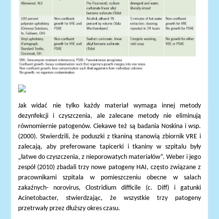
Jak widać nie tylko każdy materiał wymaga innej metody
dezynfekcji i czyszczenia, ale zalecane metody nie eliminują
równomiernie patogenów. Ciekawe też są badania Noskina i wsp.
(2000). Stwierdzili, że poduszki z tkaniną stanowią zbiornik VRE i
zalecają, aby preferowane tapicerki i tkaniny w szpitalu były
„łatwe do czyszczenia, z nieporowatych materiałów”. Weber i jego
zespół (2010) zbadali trzy nowe patogeny HAI, często związane z
pracownikami szpitala w pomieszczeniu obecne w salach
zakaźnych- norovirus, Clostridium difficile (c. Diff) i gatunki
Acinetobacter, stwierdzając, że wszystkie trzy patogeny
przetrwały przez dłuższy okres czasu.