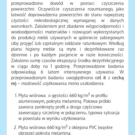
przeprowadzono dowód w postaci czyszczenia
powierzchni. Oczywiście czyszczenia rozumianego, jako
łatwość doprowadzenia powierzchni do stanu najwyższej
czystości mikrobiologicznej wymaganej w danych
warunkach. Założeniem jest zbadanie wilgociodporności i
wodoodporności materiałów i rozwiązań wykorzystanych
do produkcji mebli używanych w gabinecie zabiegowym
izby przyjęć lub szpitalnym oddziale ratunkowym. Według
planu higieny meble są myte i dezynfekowane raz
dziennie i po każdym pacjencie w razie konieczności.
Założono sumę czasów ekspozycji środka dezynfekcyjnego
w ciągu doby na 1 godzinę. Przeprowadzone badania
odpowiadają 6 latom intensywnego używania. W
przeprowadzonym badaniu uwzględniono
cel 8
z
cechą
m)
– możliwość użytkowania mimo uszkodzenia.
3
Płyta wiórowa o gęstości 660 kg/m
w profilu
aluminiowym, pokryta melaminą. Połowa próbki
zawiera zamknięty profil a druga częściowo
zawierający szczelinę w połączeniu, typowa sytuacja
w powstała w wyniku użytkowania.
3
Płyta wiórowa 660 kg/m
z oklejona PVC (wąskie
obrzeże) pokryta melaminą.