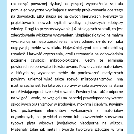
rozpocząć poważnej dyskusji dotyczącej wyposażenia szpitala
pomijając wytyczne wynikające z metody projektowania opartego
na dowodach. EBD skupia się na dwóch kierunkach. Pierwszy to
projektowanie nowych szpitali według najnowszych zdobyczy
wiedzy. Drugi to przystosowywanie już istniejących szpitali, co jest
zdecydowanie większym wyzwaniem. Skupiając się tylko na małym
wycinku ogromnego zagadnienia należy odnieść się do roli, jaką
odgrywają meble w szpitalu. Najważniejszymi cechami mebli są
trwałość i łatwość czyszczenia, czyli utrzymania na odpowiednim
poziomie czystości mikrobiologicznej. Cechy te eliminują
powierzchnie porowate i teksturowane. Powierzchnie materiałów,
z których są wykonane meble do pomieszczeń medycznych
powinny uniemożliwiać także rozwój mikroorganizmów. Inną
istotną cechą jest też łatwość naprawy w celu przywrócenia stanu
umożliwiającego dalsze użytkowanie. Powinny być także odporne
na wilgoć i wodę, ze względu na bardziej prawdopodobny wzrost
szkodliwych organizmów w środowisku mokrym i ciepłym. Powinny
być pozbawione elementów wykonanych z materiałów
organicznych, na przykład drewno lub powszechnie stosowana
typowa płyta wiórowa (wyjątkowo nieodporna na wilgoć).
Materiały takie jak metal i twarde tworzywa sztuczne w tym