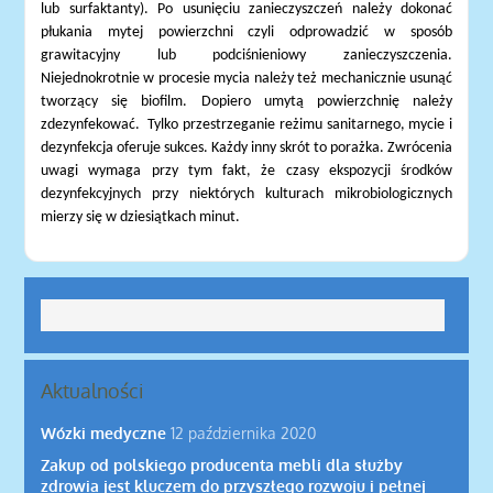
lub surfaktanty). Po usunięciu zanieczyszczeń należy dokonać
płukania mytej powierzchni czyli odprowadzić w sposób
grawitacyjny lub podciśnieniowy zanieczyszczenia.
Niejednokrotnie w procesie mycia należy też mechanicznie usunąć
tworzący się biofilm. Dopiero umytą powierzchnię należy
zdezynfekować.
Tylko przestrzeganie reżimu sanitarnego, mycie i
dezynfekcja oferuje sukces. Każdy inny skrót to porażka. Zwrócenia
uwagi wymaga przy tym fakt, że czasy ekspozycji środków
dezynfekcyjnych przy niektórych kulturach mikrobiologicznych
mierzy się w dziesiątkach minut.
Aktualności
Wózki medyczne
12 października 2020
Zakup od polskiego producenta mebli dla służby
zdrowia jest kluczem do przyszłego rozwoju i pełnej