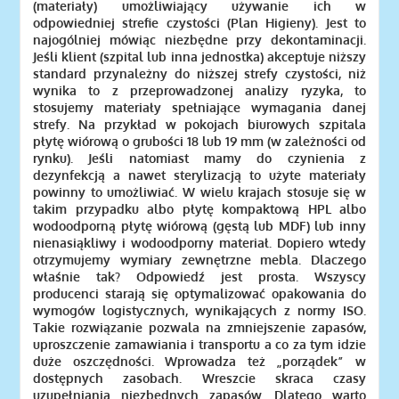
(materiały) umożliwiający używanie ich w
odpowiedniej strefie czystości (Plan Higieny). Jest to
najogólniej mówiąc niezbędne przy dekontaminacji.
Jeśli klient (szpital lub inna jednostka) akceptuje niższy
standard przynależny do niższej strefy czystości, niż
wynika to z przeprowadzonej analizy ryzyka, to
stosujemy materiały spełniające wymagania danej
strefy. Na przykład w pokojach biurowych szpitala
płytę wiórową o grubości 18 lub 19 mm (w zależności od
rynku). Jeśli natomiast mamy do czynienia z
dezynfekcją a nawet sterylizacją to użyte materiały
powinny to umożliwiać. W wielu krajach stosuje się w
takim przypadku albo płytę kompaktową HPL albo
wodoodporną płytę wiórową (gęstą lub MDF) lub inny
nienasiąkliwy i wodoodporny materiał. Dopiero wtedy
otrzymujemy wymiary zewnętrzne mebla. Dlaczego
właśnie tak? Odpowiedź jest prosta. Wszyscy
producenci starają się optymalizować opakowania do
wymogów logistycznych, wynikających z normy ISO.
Takie rozwiązanie pozwala na zmniejszenie zapasów,
uproszczenie zamawiania i transportu a co za tym idzie
duże oszczędności. Wprowadza też „porządek” w
dostępnych zasobach. Wreszcie skraca czasy
uzupełniania niezbędnych zapasów. Dlatego warto