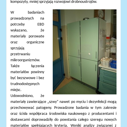
kompozyty, mniej sprzyjają rozwojowi drobnoustrojów.
W badaniach
prowadzonych na
potrzeby EBD
wykazano, że
materiały porowate
oraz organiczne
sprzyjają
przetrwaniu
mikroorganizmów.
Także łączenia
materiałów powinny
być bezszwowe i bez
trudnodostępnych
miejsc.
Udowodniono, że
materiały zawierające „szwy” nawet po myciu i dezynfekcji mogą
przechowywać patogeny. Prowadzone badania w tym zakresie
oraz ścisła współpraca środowiska naukowego z producentami i
dostawcami doprowadziły do powstania całego szeregu nowych
materiałów spełniających kryteria. Wyniki analizy związanej z