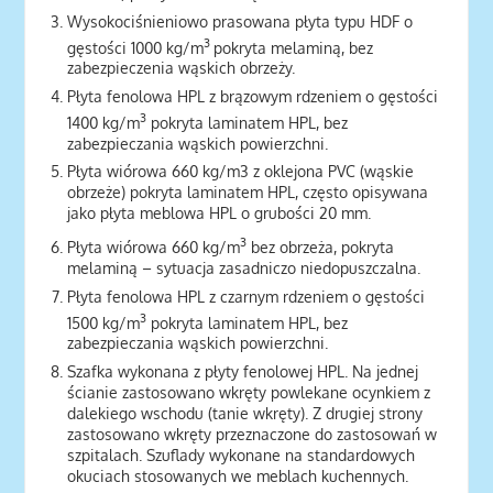
Wysokociśnieniowo prasowana płyta typu HDF o
3
gęstości 1000 kg/m
pokryta melaminą, bez
zabezpieczenia wąskich obrzeży.
Płyta fenolowa HPL z brązowym rdzeniem o gęstości
3
1400 kg/m
pokryta laminatem HPL, bez
zabezpieczania wąskich powierzchni.
Płyta wiórowa 660 kg/m3 z oklejona PVC (wąskie
obrzeże) pokryta laminatem HPL, często opisywana
jako płyta meblowa HPL o grubości 20 mm.
3
Płyta wiórowa 660 kg/m
bez obrzeża, pokryta
melaminą – sytuacja zasadniczo niedopuszczalna.
Płyta fenolowa HPL z czarnym rdzeniem o gęstości
3
1500 kg/m
pokryta laminatem HPL, bez
zabezpieczania wąskich powierzchni.
Szafka wykonana z płyty fenolowej HPL. Na jednej
ścianie zastosowano wkręty powlekane ocynkiem z
dalekiego wschodu (tanie wkręty). Z drugiej strony
zastosowano wkręty przeznaczone do zastosowań w
szpitalach. Szuflady wykonane na standardowych
okuciach stosowanych we meblach kuchennych.